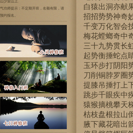
山少室山上.
白猿出洞亦献
气功师提示：不定期开班，名额有限，请
招招势势神奇
预约报名。
千变万化智会
梅花螳螂奇中
三十九势贯长
起势衡捶蛇点
玉环步打阴阳
刀削铜脖罗圈
提膝吊捶打上
跳步千眼疾中
猿猴摘桃攀天
枯枝盘根拉山
腋下藏花暗出