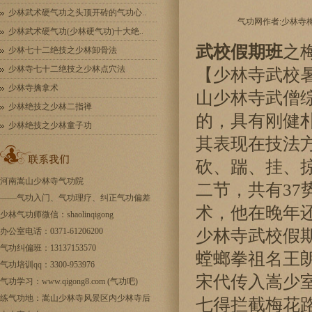
少林武术硬气功之头顶开砖的气功心..
气功网作者:少林寺梅花螳
少林武术硬气功(少林硬气功)十大绝..
武校假期班
之
少林七十二绝技之少林卸骨法
少林寺七十二绝技之少林点穴法
【少林寺武校
少林寺擒拿术
山少林寺武僧
少林绝技之少林二指禅
的，具有刚健
少林绝技之少林童子功
其表现在技法
砍、踹、挂、
河南嵩山少林寺气功院
二节，共有37
——
气功入门
、气功理疗、纠正气功偏差
术，他在晚年
少林气功师微信：shaolinqigong
办公室电话：0371-61206200
少林寺武校假
气功纠偏班：13137153570
螳螂拳祖名王
气功培训qq：3300-953976
宋代传入嵩少
气功学习：www.qigong8.com (气功吧)
练气功地：嵩山少林寺风景区内少林寺后
七得拦截梅花