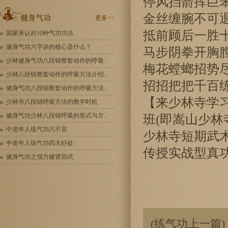
停风挡箭挥巨
金丝缠腕不可
更多>>
抵前顾后一胜
国家承认的10种气功功法
健身气功六字诀的核心是什么？
马步阴拳开胸
少林健身气功八段锦整套动作的呼吸..
梅花螳螂招势
少林八段锦整套动作的呼吸方法介绍..
招招把把千百
健身气功八段锦整套动作的呼吸方法..
【来少林寺学
少林寺八段锦呼吸方法的教学时机
健身气功少林八段锦呼吸的形式与方..
班(即嵩山少
中老年人练气功六不宜
少林寺短期武术
中老年人练气功四大好处
传授实战型真
健身气功之强力健肾四式
(练气功上一篇)