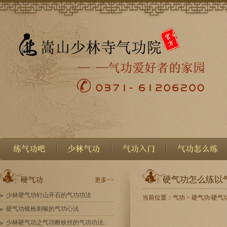
硬气功怎么练以
更多>>
少林硬气功钉山开石的气功功法
当前位置：
气功
>
硬气功/硬气
硬气功银枪刺喉的气功心法
少林硬气功之气功断铁丝的气功功法..