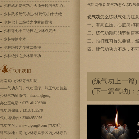
气功网作者:硬气功怎么练以气化力注意
少林武术硬气功之头顶开砖的气功心..
少林武术硬气功(少林硬气功)十大绝..
硬气功
怎么练以气化力注
少林七十二绝技之少林卸骨法
一、有高血压、心脏病和有
少林寺七十二绝技之少林点穴法
二、练气功期间须节制房事
少林寺擒拿术
三、拍打练习首先要轻，然
少林绝技之少林二指禅
四、
硬气功
功力不足，不
少林绝技之少林童子功
(练气功上一篇)
河南嵩山少林寺气功院
——
气功入门
、气功理疗、纠正气功偏差
(下一篇气功)：
少林气功师微信：shaolinqigong
办公室电话：0371-61206200
气功纠偏班：13137153570
气功培训qq：3300-953976
气功学习：www.qigong8.com (气功吧)
练气功地：嵩山少林寺风景区内少林寺后