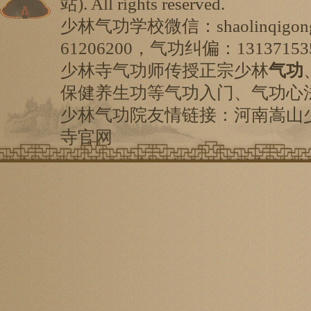
站
). All rights reserved.
少林气功学校微信：shaolinqigo
61206200，气功纠偏：13137153
少林寺气功师传授正宗少林
气功
保健养生功等气功入门、气功心
少林气功院友情链接：
河南嵩山
寺
官网