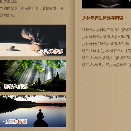
山少室山上.
气功师提示：不定期开班，名额有限，请
预约报名。
少林寺养生班推荐阅读：
练硬气功如何以气化力?【阅读24
少林寺硬气功铁腿功怎么练(四)：硬
少林寺秘门硬气功铁腿功气功功法
硬气功速成之少林铁扫帚功【阅读
硬气功--铁砂掌简介【阅读235
硬气功--铁头功五步自学秘籍【阅