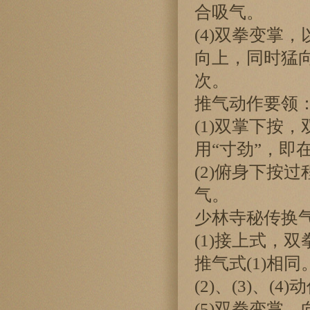
合吸气。
(4)双拳变掌
向上，同时猛
次。
推气动作要领
(1)双掌下按
用“寸劲”，即
(2)俯身下按
气。
少林寺秘传换
(1)接上式，
推气式(1)相同
(2)、(3)、(
(5)双拳变掌