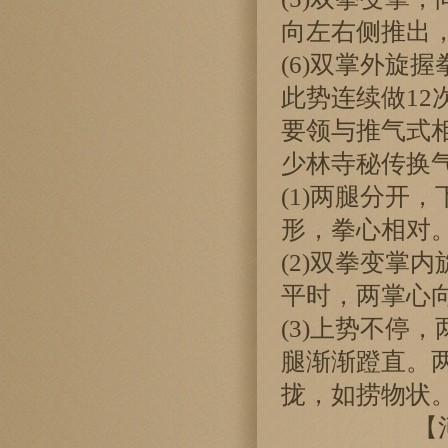
向左右侧推出
(6)双掌外旋
此势连续做12
要领与推气式
少林寺秘传换
(1)两腿分开
形，拳心相对
(2)双拳变掌
平时，两掌心
(3)上势不停
腿渐渐蹬直。
拢，如捞物状。
【河南嵩山少