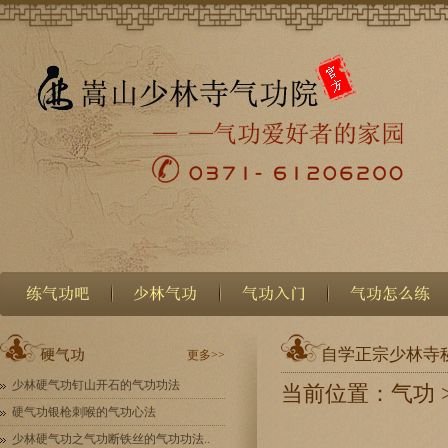
自学正宗少林寺
更多>>
少林硬气功钉山开石的气功功法
当前位置：
气功
硬气功银枪刺喉的气功心法
少林硬气功之气功断铁丝的气功功法..