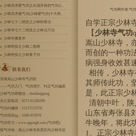
少林武术硬气功之头顶开砖的气功心..
气功网作者:气功师 
少林武术硬气功(少林硬气功)十大绝..
自学正宗少林
少林七十二绝技之少林卸骨法
少林寺七十二绝技之少林点穴法
【
少林寺气功
少林寺擒拿术
嵩山少林寺，
少林绝技之少林二指禅
而创的一种功
少林绝技之少林童子功
病强身收效甚
相传，少林寺
河南嵩山少林寺气功院
其师传此功，
——
气功入门
、气功理疗、纠正气功偏差
是，此正宗少
少林气功师微信：shaolinqigong
办公室电话：0371-61206200
清朝中叶，陕
气功纠偏班：13137153570
山东省寿张县
气功培训qq：3300-953976
牛晚年，将此
气功学习：www.qigong8.com (气功吧)
练气功地：嵩山少林寺风景区内少林寺后
1、正宗少林