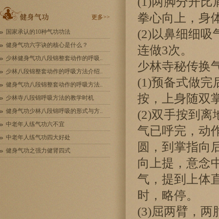
(1)两脚分开
拳心向上，身
更多>>
(2)以鼻细细
国家承认的10种气功功法
健身气功六字诀的核心是什么？
连做3次。
少林健身气功八段锦整套动作的呼吸..
少林寺秘传换
少林八段锦整套动作的呼吸方法介绍..
(1)预备式做
健身气功八段锦整套动作的呼吸方法..
按，上身随双
少林寺八段锦呼吸方法的教学时机
健身气功少林八段锦呼吸的形式与方..
(2)双手按到
中老年人练气功六不宜
气已呼完，动
中老年人练气功四大好处
圆，到掌指向
健身气功之强力健肾四式
向上提，意念
气，提到上体
时，略停。
(3)屈两臂，