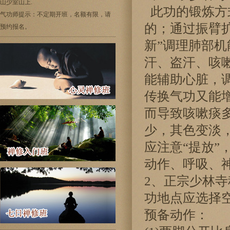
山少室山上.
此功的锻炼方
气功师提示：不定期开班，名额有限，请
的；通过振臂扩
预约报名。
新”调理肺部
汗、盗汗、咳
能辅助心脏，
传换气功又能
而导致咳嗽痰
少，其色变淡
应注意“提放
动作、呼吸、
2、正宗少林
功地点应选择
预备动作：