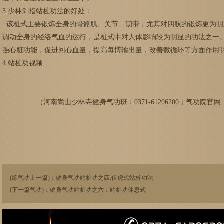
3.少林剑指站桩功法的好处：
该桩式主要锻炼全身的骨骼肌、关节、韧带，尤其对四肢的锻炼更为明
调动全身的经络气血的运行，是桩式中对人体影响较为明显的功法之一
强心脏功能，促进回心血量，提高每博输出量，改善微循环等方面作用
4.站桩功视频
（河南嵩山少林寺健身气功班：0371-61206200；气功院官
(练气功上一篇)：
健身气功站桩功之四:伏虎式站桩功法
(下一篇气功)：
健身气功站桩功之六：站桩功休息式