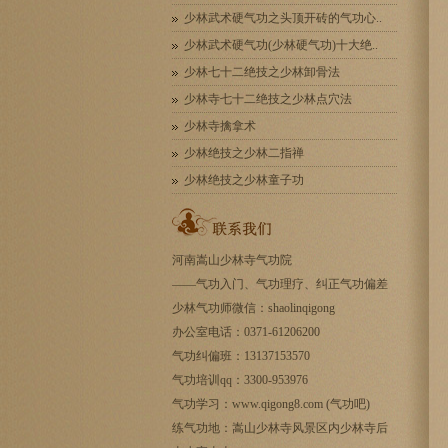
少林武术硬气功之头顶开砖的气功心..
少林武术硬气功(少林硬气功)十大绝..
少林七十二绝技之少林卸骨法
少林寺七十二绝技之少林点穴法
少林寺擒拿术
少林绝技之少林二指禅
少林绝技之少林童子功
河南嵩山少林寺气功院
——
气功入门
、气功理疗、纠正气功偏差
少林气功师微信：shaolinqigong
办公室电话：0371-61206200
气功纠偏班：13137153570
气功培训qq：3300-953976
气功学习：www.qigong8.com (气功吧)
练气功地：嵩山少林寺风景区内少林寺后