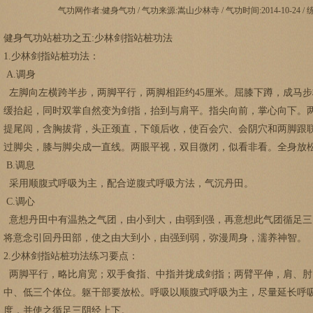
气功网作者:健身气功 / 气功来源:嵩山少林寺 / 气功时间:2014-10-24 /
健身气功站桩功之五:少林剑指站桩功法
1.少林剑指站桩功法：
A.调身
左脚向左横跨半步，两脚平行，两脚相距约45厘米。屈膝下蹲，成马
缓抬起，同时双掌自然变为剑指，抬到与肩平。指尖向前，掌心向下。
提尾闾，含胸拔背，头正颈直，下颌后收，使百会穴、会阴穴和两脚跟
过脚尖，膝与脚尖成一直线。两眼平视，双目微闭，似看非看。全身放
B.调息
采用顺腹式呼吸为主，配合逆腹式呼吸方法，气沉丹田。
C.调心
意想丹田中有温热之气团，由小到大，由弱到强，再意想此气团循足三
将意念引回丹田部，使之由大到小，由强到弱，弥漫周身，濡养神智。
2.少林剑指站桩功法练习要点：
两脚平行，略比肩宽；双手食指、中指并拢成剑指；两臂平伸，肩、肘
中、低三个体位。躯干部要放松。呼吸以顺腹式呼吸为主，尽量延长呼
度，并使之循足三阴经上下。