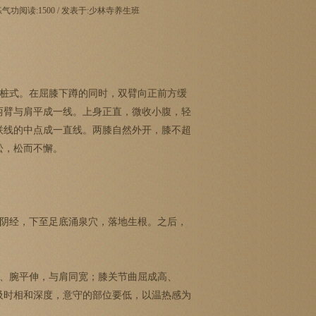
 练气功阅读:
1500
/ 发表于:少林寺养生班
步桩式。在屈膝下蹲的同时，双臂向正前方缓
两臂与肩平成一线。上身正直，微收小腹，轻
联线的中点成一直线。两膝自然外开，膝不超
松，松而不懈。
阴经，下至足底涌泉穴，落地生根。之后，
、腕平伸，与肩同宽；膝关节曲屈成高、
吸时相和深度，意守的部位要低，以温热感为