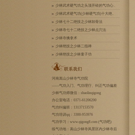
少林武术硬气功之头顶开砖的气功心..
少林武术硬气功(少林硬气功)十大绝..
少林七十二绝技之少林卸骨法
少林寺七十二绝技之少林点穴法
少林寺擒拿术
少林绝技之少林二指禅
少林绝技之少林童子功
河南嵩山少林寺气功院
——
气功入门
、气功理疗、纠正气功偏差
少林气功师微信：shaolinqigong
办公室电话：0371-61206200
气功纠偏班：13137153570
气功培训qq：3300-953976
气功学习：www.qigong8.com (气功吧)
练气功地：嵩山少林寺风景区内少林寺后