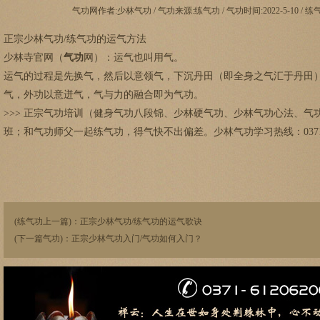
气功网作者:少林气功 / 气功来源:练气功 / 气功时间:2022-5-10 / 
正宗少林气功/练气功的运气方法
少林寺官网（
气功
网）：运气也叫用气。
运气的过程是先换气，然后以意领气，下沉丹田（即全身之气汇于丹田
气，外功以意迸气，气与力的融合即为气功。
>>> 正宗气功培训（健身气功八段锦、少林硬气功、少林气功心法、
班；
和气功师父一起练气功，得气快不出偏差。少林气功学习热线：0371-61
(练气功上一篇)：
正宗少林气功/练气功的运气歌诀
(下一篇气功)：
正宗少林气功入门/气功如何入门？