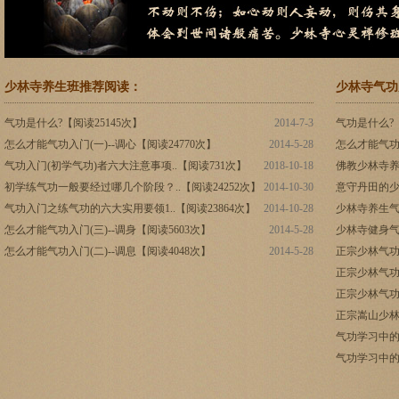
少林寺养生班推荐阅读：
少林寺气功
气功是什么?【阅读25145次】
2014-7-3
气功是什么?【
怎么才能气功入门(一)--调心【阅读24770次】
2014-5-28
怎么才能气功入
气功入门(初学气功)者六大注意事项..【阅读731次】
2018-10-18
佛教少林寺养
初学练气功一般要经过哪几个阶段？..【阅读24252次】
2014-10-30
意守丹田的少
气功入门之练气功的六大实用要领1..【阅读23864次】
2014-10-28
少林寺养生气
怎么才能气功入门(三)--调身【阅读5603次】
2014-5-28
少林寺健身气
怎么才能气功入门(二)--调息【阅读4048次】
2014-5-28
正宗少林气功
正宗少林气功
正宗少林气功
正宗嵩山少林
气功学习中的
气功学习中的