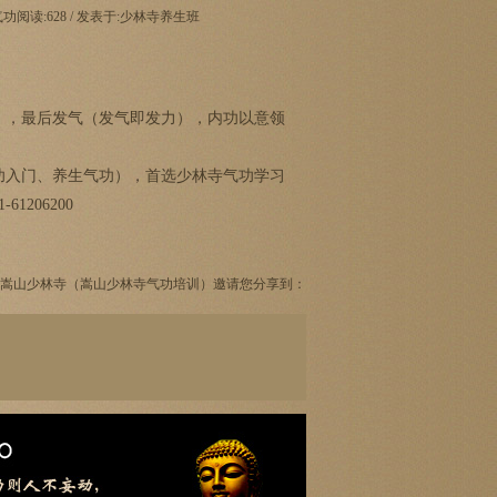
练气功阅读:
628
/ 发表于:少林寺养生班
），最后发气（发气即发力），内功以意领
气功入门、养生气功），首选少林寺气功学习
206200
嵩山少林寺（嵩山少林寺气功培训）邀请您分享到：