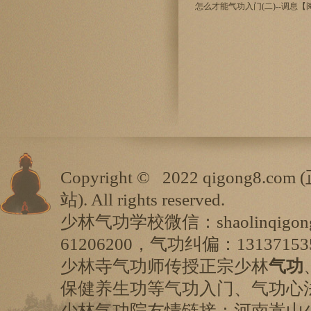
怎么才能气功入门(二)--调息【阅
Copyright ©
2022 qigong8.com (
站
). All rights reserved.
少林气功学校微信：shaolinqigo
61206200，气功纠偏：13137153
少林寺气功师传授正宗少林
气功
保健养生功等气功入门、气功心
少林气功院友情链接：
河南嵩山