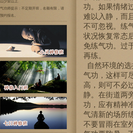
山少室山上.
功。如果情绪
气功师提示：不定期开班，名额有限，请
难以入静，而
预约报名。
不可忽视。练
状况恢复常态
免练气功。过
再练。
自然环境的选
气功，这样可
高，则可不必
静。在街道两
功，应有精神
气清新的场所
不要冒雨在室