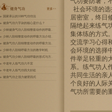
气功要防暑
社会环境的选
更多>>
居密室，终日
国家承认的10种气功功法
健身气功六字诀的核心是什么？
隔绝起来练气
少林健身气功八段锦整套动作的呼吸..
集体练的方式
少林八段锦整套动作的呼吸方法介绍..
交流学习心得
健身气功八段锦整套动作的呼吸方法..
会环境的选择
少林寺八段锦呼吸方法的教学时机
健身气功少林八段锦呼吸的形式与方..
件举足轻重的
中老年人练气功六不宜
系。练气功人
中老年人练气功四大好处
共同生活的亲
健身气功之强力健肾四式
个良好的人际
气功所需要的