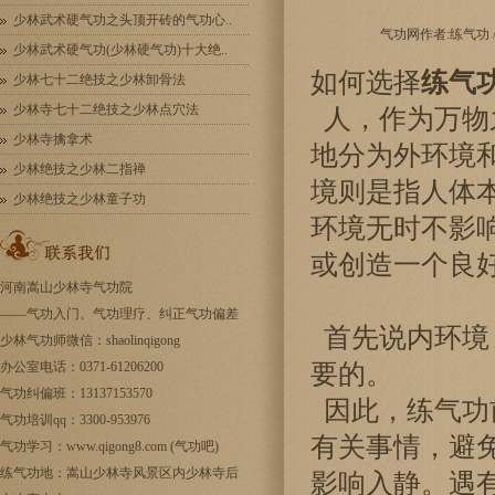
少林武术硬气功之头顶开砖的气功心..
气功网作者:练气功 / 
少林武术硬气功(少林硬气功)十大绝..
如何选择
练气
少林七十二绝技之少林卸骨法
少林寺七十二绝技之少林点穴法
人，作为万物
少林寺擒拿术
地分为外环境
少林绝技之少林二指禅
境则是指人体
少林绝技之少林童子功
环境无时不影
或创造一个良
河南嵩山少林寺气功院
——
气功入门
、气功理疗、纠正气功偏差
首先说内环境
少林气功师微信：shaolinqigong
办公室电话：0371-61206200
要的。
气功纠偏班：13137153570
因此，练气功
气功培训qq：3300-953976
有关事情，避
气功学习：www.qigong8.com (气功吧)
练气功地：嵩山少林寺风景区内少林寺后
影响入静。遇